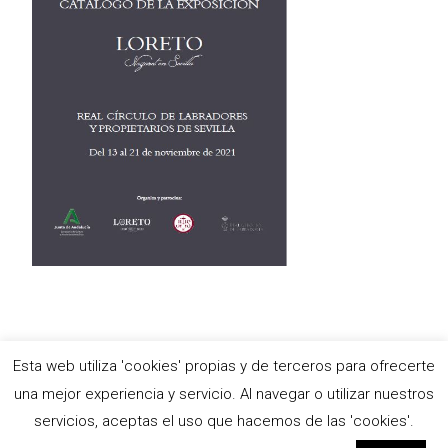
Esta web utiliza 'cookies' propias y de terceros para ofrecerte
Copyright © Antigua e Ilustre Hermandad del Santísimo Sacramento,
una mejor experiencia y servicio. Al navegar o utilizar nuestros
María Stma. de las Nieves y Ánimas Benditas del Purgatorio y
servicios, aceptas el uso que hacemos de las 'cookies'.
Pontificia y Real Archicofradía de Nazarenos de Nuestro Padre Jesús