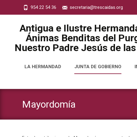
954 22 54 36
secretaria@trescaidas.org
Antigua e Ilustre Hermand
Ánimas Benditas del Purg
Nuestro Padre Jesús de las
Saltar
LA HERMANDAD
JUNTA DE GOBIERNO
al
contenido
Mayordomía