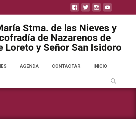
aría Stma. de las Nieves y
icofradía de Nazarenos de
 Loreto y Señor San Isidoro
NES
AGENDA
CONTACTAR
INICIO
Buscar
por: