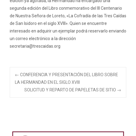
edición ya agotada, la Hermandad ha encargado una
segunda edición del Libro conmemorativo del III Centenario
de Nuestra Señora de Loreto, «La Cofradía de las Tres Caídas
de San Isidoro en el siglo XVIII». Quien se encuentre
interesado en adquirir un ejemplar podrá reservarlo enviando
un correo electrónico a la dirección
secretaria@trescaidas.org
Navegación
←
CONFERENCIA Y PRESENTACIÓN DEL LIBRO SOBRE
LA HERMANDAD EN EL SIGLO XVIII
SOLICITUD Y REPARTO DE PAPELETAS DE SITIO
→
de
entradas