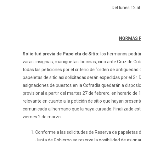
Del lunes 12 a
NORMAS P
Solicitud previa de Papeleta de Sitio:
los hermanos podrán s
varas, insignias, maniguetas, bocinas, cirio ante Cruz de Guí
todas las peticiones por el criterio de “orden de antigüedad
papeletas de sitio así solicitadas serán expedidas por el Sr
asignaciones de puestos en la Cofradía quedarán a disposi
provisional a partir del martes 27 de febrero, en horario de
relevante en cuanto a la petición de sitio que hayan present
comunicada al hermano que la haya cursado. Finalizado este p
viernes 2 de marzo.
Conforme a las solicitudes de Reserva de papeletas de s
Junta de Gobierno se reserva la posibilidad de asign