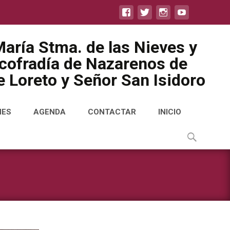
aría Stma. de las Nieves y
icofradía de Nazarenos de
 Loreto y Señor San Isidoro
NES
AGENDA
CONTACTAR
INICIO
Buscar
por: