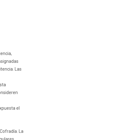
tencia,
 asignadas
itencia. Las
sta
consideren
expuesta el
 Cofradía. La
ngulares