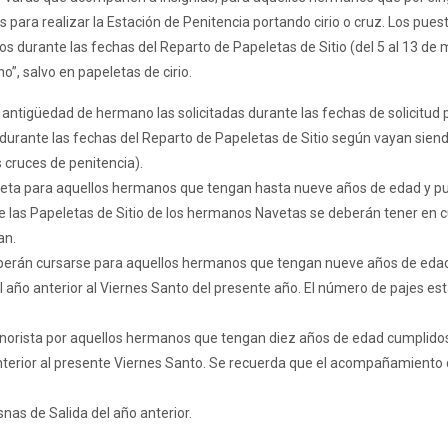
 para realizar la Estación de Penitencia portando cirio o cruz. Los pues
s durante las fechas del Reparto de Papeletas de Sitio (del 5 al 13 de 
”, salvo en papeletas de cirio.
 antigüedad de hermano las solicitadas durante las fechas de solicitud 
 durante las fechas del Reparto de Papeletas de Sitio según vayan sien
s cruces de penitencia).
Naveta para aquellos hermanos que tengan hasta nueve años de edad y 
 de las Papeletas de Sitio de los hermanos Navetas se deberán tener en 
an.
deberán cursarse para aquellos hermanos que tengan nueve años de eda
año anterior al Viernes Santo del presente año. El número de pajes est
 Minorista por aquellos hermanos que tengan diez años de edad cumplidos
nterior al presente Viernes Santo. Se recuerda que el acompañamiento
as de Salida del año anterior.