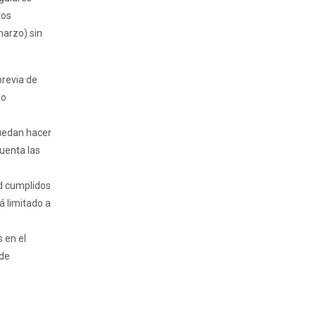
tos
marzo) sin
previa de
do
puedan hacer
cuenta las
d cumplidos
á limitado a
 en el
 de