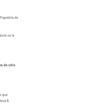
u Papeleta de
éste se le
a de sitio
s que
Mesa B.