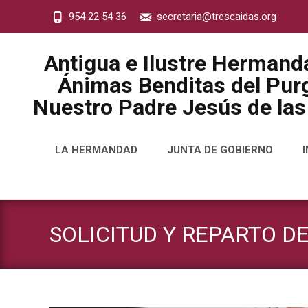
954 22 54 36
secretaria@trescaidas.org
Antigua e Ilustre Hermand
Ánimas Benditas del Purg
Nuestro Padre Jesús de las
Saltar
LA HERMANDAD
JUNTA DE GOBIERNO
al
contenido
SOLICITUD Y REPARTO DE