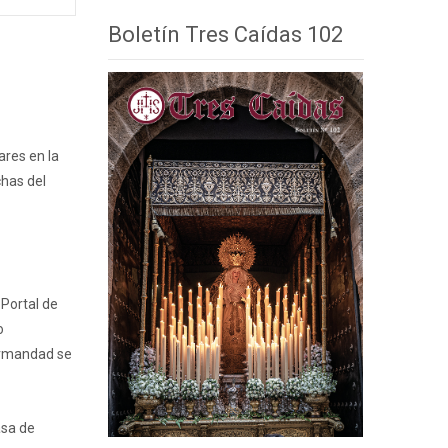
Boletín Tres Caídas 102
ares en la
chas del
 Portal de
o
Hermandad se
asa de