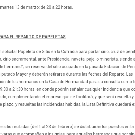
l martes 13 de marzo: de 20 a 22 horas.
ARA EL REPARTO DE PAPELETAS
olicitar Papeleta de Sitio en la Cofradía para portar cirio, cruz de peni
a, cirio sacramental, ante Presidencia, naveta, paje, o minorista, siendo
 de hermano”, sin reserva del sitio ocupado en la pasada Estación de Pen
. Diputado Mayor y deberán retirarse durante las fechas del Reparto. Las
ción de los hermanos en la Casa de Hermandad para su consulta como li
 19:30 a 21:30 horas, en donde podrán señalar cualquier incidencia que 
ado, cumplimentando el impreso que se facilitará, y que será resuelta y
lazo, y resueltas las incidencias habidas, la Lista Definitiva quedará 
itio recibidas (del 1 al 23 de febrero) se distribuirán los puestos en la
ar varas que acompañen a insignias, para aquellos hermanos que por si