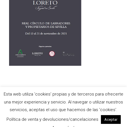
Esta web utiliza 'cookies' propias y de terceros para ofrecerte
Copyright © Antigua e Ilustre Hermandad del Santísimo Sacramento,
una mejor experiencia y servicio. Al navegar o utilizar nuestros
María Stma. de las Nieves y Ánimas Benditas del Purgatorio y
servicios, aceptas el uso que hacemos de las 'cookies'.
Pontificia y Real Archicofradía de Nazarenos de Nuestro Padre Jesús
de las Tres Caídas, Nuestra Señora de Loreto y Señor San Isidoro
Política de venta y devoluciones/cancelaciones
Aceptar
Funciona con WordPress
, tema
i-excel
por TemplatesNext.