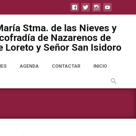
aría Stma. de las Nieves y
icofradía de Nazarenos de
 Loreto y Señor San Isidoro
NES
AGENDA
CONTACTAR
INICIO
Buscar
por: