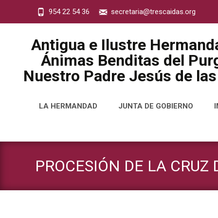
954 22 54 36
secretaria@trescaidas.org
Antigua e Ilustre Hermand
Ánimas Benditas del Purg
Nuestro Padre Jesús de las
Saltar
LA HERMANDAD
JUNTA DE GOBIERNO
al
contenido
PROCESIÓN DE LA CRUZ