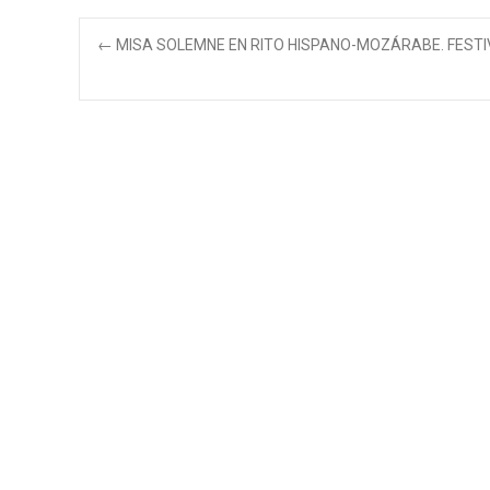
Navegación
←
MISA SOLEMNE EN RITO HISPANO-MOZÁRABE. FESTIVI
de
entradas