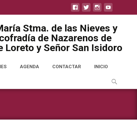
aría Stma. de las Nieves y
icofradía de Nazarenos de
 Loreto y Señor San Isidoro
NES
AGENDA
CONTACTAR
INICIO
Buscar
por: