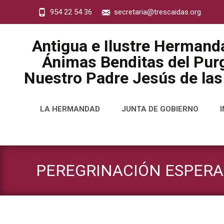
954 22 54 36
secretaria@trescaidas.org
Antigua e Ilustre Hermand
Ánimas Benditas del Purg
Nuestro Padre Jesús de las
Saltar
LA HERMANDAD
JUNTA DE GOBIERNO
al
contenido
PEREGRINACIÓN ESPERA