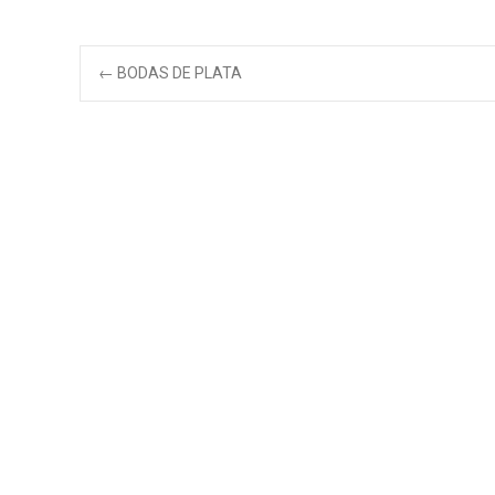
Navegación
←
BODAS DE PLATA
de
entradas