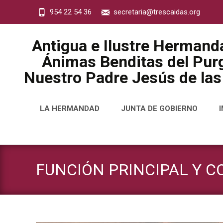
954 22 54 36
secretaria@trescaidas.org
Antigua e Ilustre Hermand
Ánimas Benditas del Purg
Nuestro Padre Jesús de las
Saltar
LA HERMANDAD
JUNTA DE GOBIERNO
al
contenido
FUNCIÓN PRINCIPAL Y 