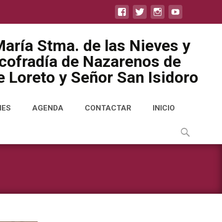
aría Stma. de las Nieves y
icofradía de Nazarenos de
 Loreto y Señor San Isidoro
NES
AGENDA
CONTACTAR
INICIO
Buscar
por: