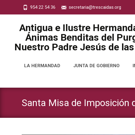
954 22 54 36
secretaria@trescaidas.org
Antigua e Ilustre Hermand
Ánimas Benditas del Purg
Nuestro Padre Jesús de las
Saltar
LA HERMANDAD
JUNTA DE GOBIERNO
al
contenido
Santa Misa de Imposición 