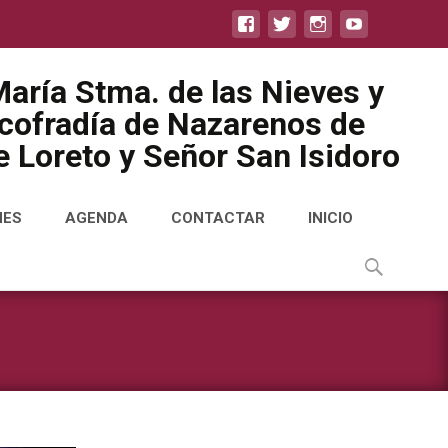
aría Stma. de las Nieves y
icofradía de Nazarenos de
 Loreto y Señor San Isidoro
NES
AGENDA
CONTACTAR
INICIO
Buscar
por: