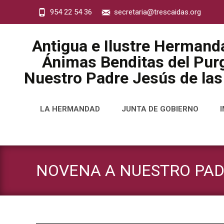
954 22 54 36
secretaria@trescaidas.org
Antigua e Ilustre Hermand
Ánimas Benditas del Purg
Nuestro Padre Jesús de las
Saltar
LA HERMANDAD
JUNTA DE GOBIERNO
al
contenido
NOVENA A NUESTRO PADR