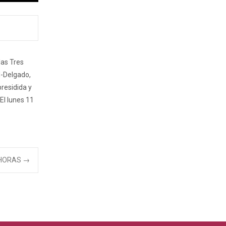
las Tres
l-Delgado,
presidida y
El lunes 11
 HORAS
→