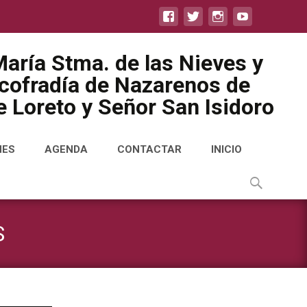
aría Stma. de las Nieves y
icofradía de Nazarenos de
 Loreto y Señor San Isidoro
NES
AGENDA
CONTACTAR
INICIO
Buscar
por:
S