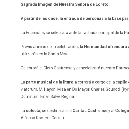
Sagrada Imagen de Nuestra Señora de Loreto.
A partir de las once, la entrada de personas a la base par
La Eucaristía
,
se celebrará ante la fachada principal de la P
Previo al inicio de la celebración
, la Hermandad ofrendará a
utilizarán en la Santa Misa.
Celebrará el Clero Castrense y concelebrará nuestro Párroco 
La
parte musical de la liturgia
correrá a cargo de la capilla
viatorum. M. Haydn, Misa en Do Mayor. Charles Gounod. (Kyr
Dominum, Final: Salve Regina.
La
colecta
, se destinará a la
Cáritas Castrense
y al
Colegi
Alfonso Romero Corral).