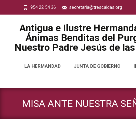
954 22 54 36
secretaria@trescaidas.org
Antigua e Ilustre Hermand
Ánimas Benditas del Purg
Nuestro Padre Jesús de las
Saltar
LA HERMANDAD
JUNTA DE GOBIERNO
al
contenido
MISA ANTE NUESTRA SE