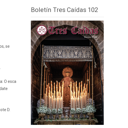
Boletín Tres Caídas 102
os, se
.
da: O esca
udate
ote D.