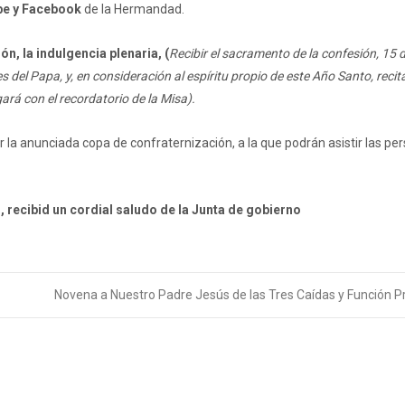
be y Facebook
de la Hermandad.
n, la indulgencia plenaria,
(
Recibir el sacramento de la confesión, 15 
 del Papa, y, en consideración al espíritu propio de este Año Santo, recita
ará con el recordatorio de la Misa).
ugar la anunciada copa de confraternización, a la que podrán asistir las p
, recibid un cordial saludo de la Junta de gobierno
Novena a Nuestro Padre Jesús de las Tres Caídas y Función Pr