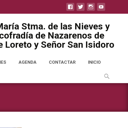
aría Stma. de las Nieves y
icofradía de Nazarenos de
 Loreto y Señor San Isidoro
NES
AGENDA
CONTACTAR
INICIO
Buscar
por: