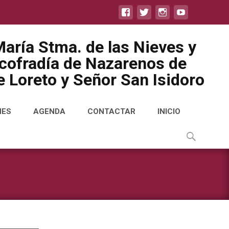
aría Stma. de las Nieves y
icofradía de Nazarenos de
 Loreto y Señor San Isidoro
NES
AGENDA
CONTACTAR
INICIO
Buscar
por: