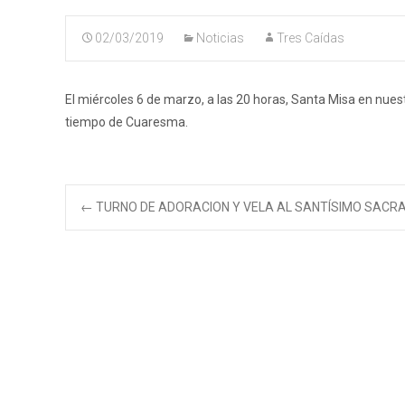
02/03/2019
Noticias
Tres Caídas
El miércoles 6 de marzo, a las 20 horas, Santa Misa en nues
tiempo de Cuaresma.
Navegación
←
TURNO DE ADORACION Y VELA AL SANTÍSIMO SAC
de
entradas