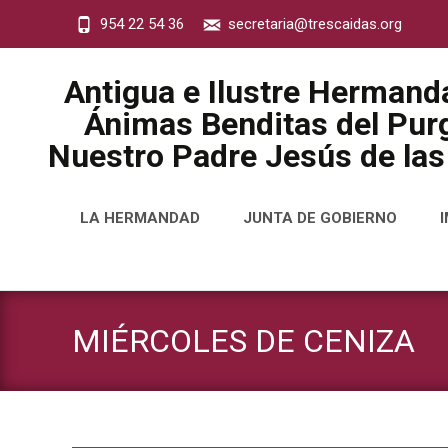
954 22 54 36
secretaria@trescaidas.org
Antigua e Ilustre Hermand
Ánimas Benditas del Purg
Nuestro Padre Jesús de las
Saltar
LA HERMANDAD
JUNTA DE GOBIERNO
al
contenido
MIÉRCOLES DE CENIZA