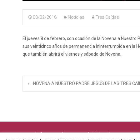
08/02/2018
Noticias
Tres Caídas
El jueves 8 de febrero, con ocasión de la Novena a Nuestr
sus veinticinco años de permanencia ininterrumpida en la He
que también abrirá el viernes y sábado de Novena.
Navegación
←
NOVENA A NUESTRO PADRE JESÚS DE LAS TRES CA
de
entradas
Copyright © Antigua e Ilustre Hermandad del Santísimo Sacramento