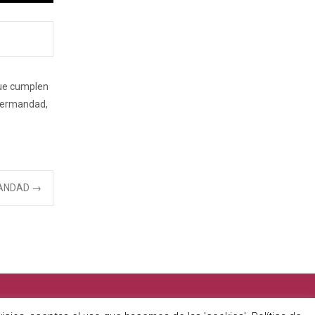
que cumplen
 Hermandad,
MANDAD
→