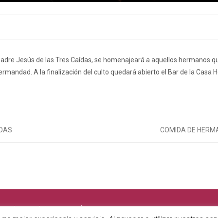
o Padre Jesús de las Tres Caídas, se homenajeará a aquellos hermanos 
rmandad. A la finalización del culto quedará abierto el Bar de la Casa
ÍDAS
COMIDA DE HER
, María Stma. de las Nieves y Ánimas