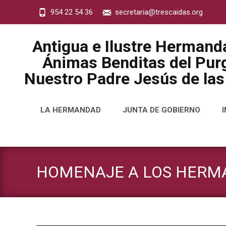
954 22 54 36
secretaria@trescaidas.org
Antigua e Ilustre Hermand
Ánimas Benditas del Purg
Nuestro Padre Jesús de las
Saltar
LA HERMANDAD
JUNTA DE GOBIERNO
al
contenido
HOMENAJE A LOS HERMA