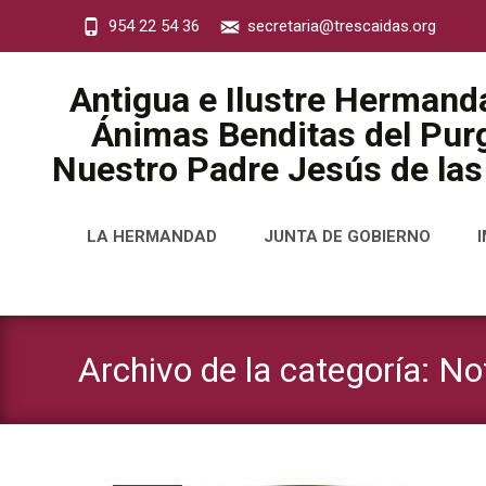
954 22 54 36
secretaria@trescaidas.org
Antigua e Ilustre Hermand
Ánimas Benditas del Purg
Nuestro Padre Jesús de las
Saltar
LA HERMANDAD
JUNTA DE GOBIERNO
al
contenido
Archivo de la categoría: No