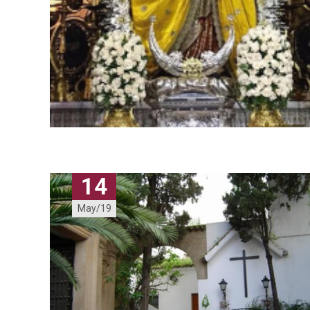
14
May/19