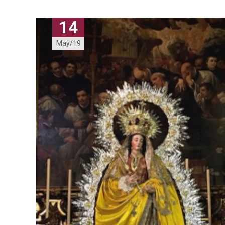
14
May/19