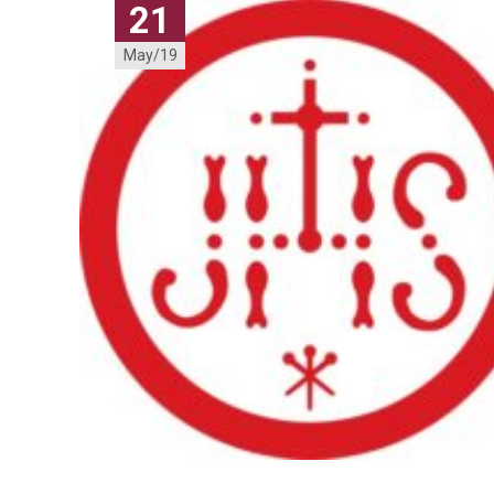
21
May/19