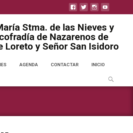
aría Stma. de las Nieves y
icofradía de Nazarenos de
 Loreto y Señor San Isidoro
NES
AGENDA
CONTACTAR
INICIO
Buscar
por: