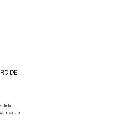
RO DE
a de la
bril, sino el