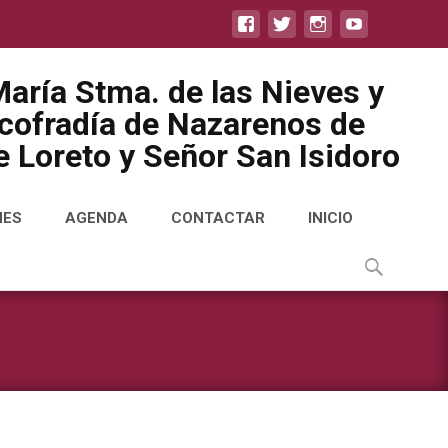
aría Stma. de las Nieves y
icofradía de Nazarenos de
 Loreto y Señor San Isidoro
NES
AGENDA
CONTACTAR
INICIO
Buscar
por: