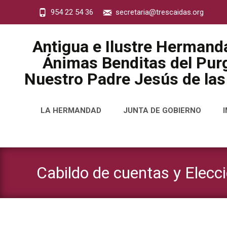
954 22 54 36
secretaria@trescaidas.org
Antigua e Ilustre Hermand
Ánimas Benditas del Purg
Nuestro Padre Jesús de las
Saltar
LA HERMANDAD
JUNTA DE GOBIERNO
al
contenido
Cabildo de cuentas y Elecc