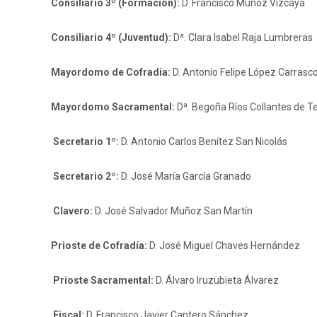
Consiliario 3º (Formación):
D. Francisco Muñoz Vizcaya
Consiliario 4º (Juventud):
Dª. Clara Isabel Raja Lumbreras
Mayordomo de Cofradía:
D. Antonio Felipe López Carrasc
Mayordomo Sacramental:
Dª. Begoña Ríos Collantes de T
Secretario 1º:
D. Antonio Carlos Benítez San Nicolás
Secretario 2º:
D. José María García Granado
Clavero:
D. José Salvador Muñoz San Martín
Prioste de Cofradía:
D. José Miguel Chaves Hernández
Prioste Sacramental:
D. Álvaro Iruzubieta Álvarez
Fiscal:
D. Francisco Javier Cantero Sánchez