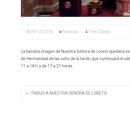
09/12/2018
Noticias
Tres Caídas
La bendita imagen de Nuestra Señora de Loreto quedará expu
de Hermandad de las ocho de la tarde, que continuará el sába
11 a 14 h. y de 17 a 21 horas.
Navegación
←
TRIDUO A NUESTRA SEÑORA DE LORETO
de