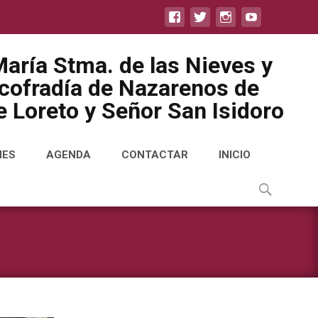
aría Stma. de las Nieves y
icofradía de Nazarenos de
 Loreto y Señor San Isidoro
NES
AGENDA
CONTACTAR
INICIO
Buscar
por: