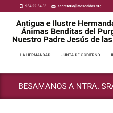
954 22 54 36
secretaria@trescaidas.org
Antigua e Ilustre Hermand
Ánimas Benditas del Purg
Nuestro Padre Jesús de las
Saltar
LA HERMANDAD
JUNTA DE GOBIERNO
al
contenido
BESAMANOS A NTRA. SR