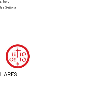
e, tuvo
stra Señora
LIARES