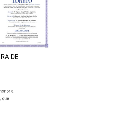
ORA DE
honor a
, que