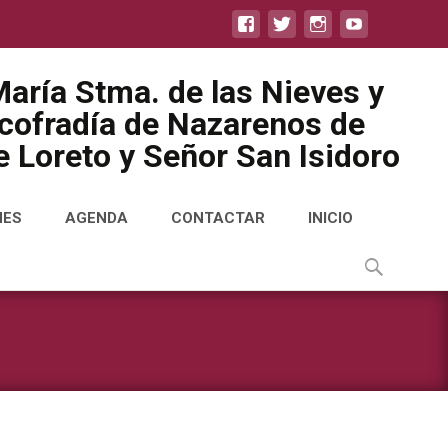
aría Stma. de las Nieves y
icofradía de Nazarenos de
 Loreto y Señor San Isidoro
NES
AGENDA
CONTACTAR
INICIO
Buscar
por: