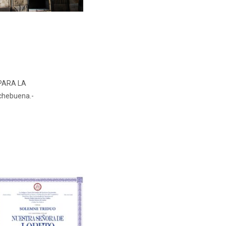
N
PARA LA
chebuena.-