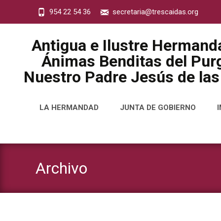
954 22 54 36
secretaria@trescaidas.org
Antigua e Ilustre Hermand
Ánimas Benditas del Purg
Nuestro Padre Jesús de las
Saltar
LA HERMANDAD
JUNTA DE GOBIERNO
al
contenido
Archivo