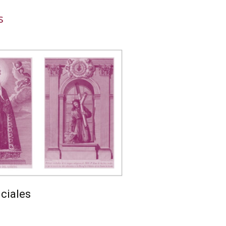
s
nciales