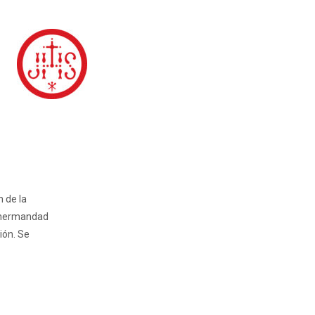
n de la
e hermandad
ión. Se