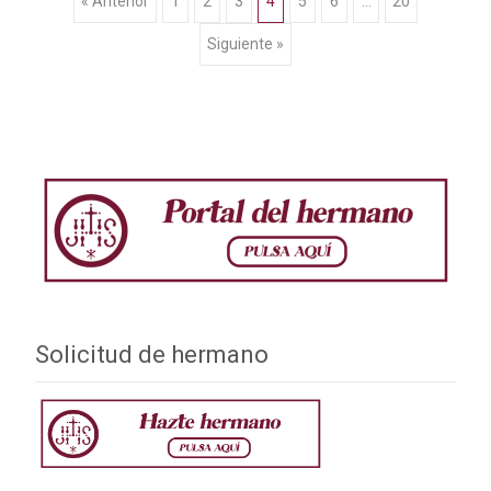
Ir
« Anterior
1
2
3
4
5
6
…
20
Siguiente »
a
las
entradas
Solicitud de hermano