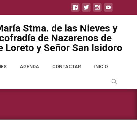
aría Stma. de las Nieves y
icofradía de Nazarenos de
 Loreto y Señor San Isidoro
NES
AGENDA
CONTACTAR
INICIO
Buscar
por: