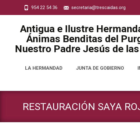
954 22 54 36
secretaria@trescaidas.org
Antigua e Ilustre Hermand
Ánimas Benditas del Purg
Nuestro Padre Jesús de las
Saltar
LA HERMANDAD
JUNTA DE GOBIERNO
al
contenido
RESTAURACIÓN SAYA RO