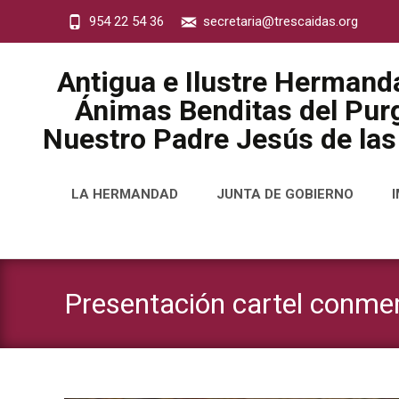
954 22 54 36
secretaria@trescaidas.org
Antigua e Ilustre Hermand
Ánimas Benditas del Purg
Nuestro Padre Jesús de las
Saltar
LA HERMANDAD
JUNTA DE GOBIERNO
al
contenido
Presentación cartel conmem