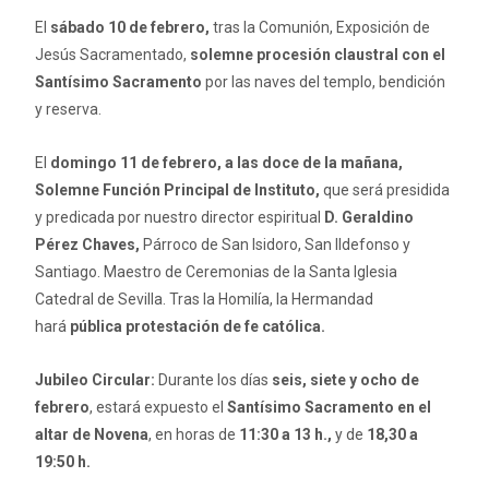
El
sábado 10 de febrero,
tras la Comunión, Exposición de
Jesús Sacramentado,
solemne procesión claustral con el
Santísimo Sacramento
por las naves del templo, bendición
y reserva.
El
domingo 11 de febrero, a las doce de la mañana
,
Solemne Función Principal de Instituto,
que será presidida
y predicada por nuestro director espiritual
D. Geraldino
Pérez Chaves,
Párroco de San Isidoro, San Ildefonso y
Santiago. Maestro de Ceremonias de la Santa Iglesia
Catedral de Sevilla. Tras la Homilía, la Hermandad
hará
pública protestación de fe católica.
Jubileo Circular:
Durante los días
seis, siete y ocho de
febrero
, estará expuesto el
Santísimo Sacramento en el
altar de Novena
, en horas de
11:30 a 13 h.,
y de
18,30 a
19:50 h.