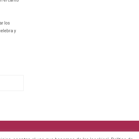
n el canto
ar los
celebra y