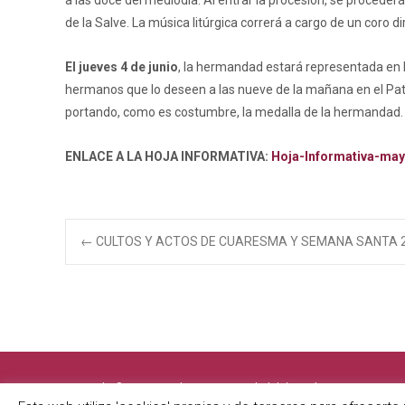
a las doce del mediodía. Al entrar la procesión, se proceder
de la Salve. La música litúrgica correrá a cargo de un coro d
El jueves 4 de junio
, la hermandad estará representada en 
hermanos que lo deseen a las nueve de la mañana en el Patio
portando, como es costumbre, la medalla de la hermandad.
ENLACE A LA HOJA INFORMATIVA:
Hoja-Informativa-may
Navegación
←
CULTOS Y ACTOS DE CUARESMA Y SEMANA SANTA 
de
entradas
Copyright © Antigua e Ilustre Hermandad del Santísimo Sacramento