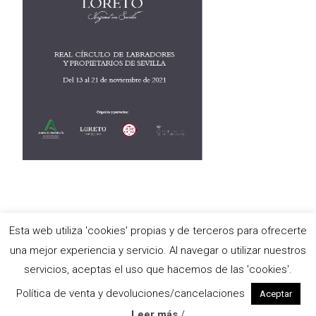
Esta web utiliza 'cookies' propias y de terceros para ofrecerte
Copyright © Antigua e Ilustre Hermandad del Santísimo Sacramento,
una mejor experiencia y servicio. Al navegar o utilizar nuestros
María Stma. de las Nieves y Ánimas Benditas del Purgatorio y
servicios, aceptas el uso que hacemos de las 'cookies'.
Pontificia y Real Archicofradía de Nazarenos de Nuestro Padre Jesús
de las Tres Caídas, Nuestra Señora de Loreto y Señor San Isidoro
Política de venta y devoluciones/cancelaciones
Aceptar
Funciona con WordPress
, tema
i-excel
por TemplatesNext.
Leer más
/