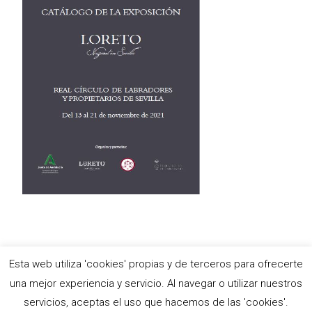
Esta web utiliza 'cookies' propias y de terceros para ofrecerte
Copyright © Antigua e Ilustre Hermandad del Santísimo Sacramento,
una mejor experiencia y servicio. Al navegar o utilizar nuestros
María Stma. de las Nieves y Ánimas Benditas del Purgatorio y
servicios, aceptas el uso que hacemos de las 'cookies'.
Pontificia y Real Archicofradía de Nazarenos de Nuestro Padre Jesús