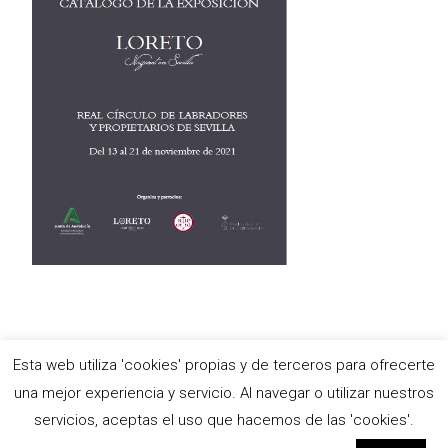
Esta web utiliza 'cookies' propias y de terceros para ofrecerte
Copyright © Antigua e Ilustre Hermandad del Santísimo Sacramento,
una mejor experiencia y servicio. Al navegar o utilizar nuestros
María Stma. de las Nieves y Ánimas Benditas del Purgatorio y
servicios, aceptas el uso que hacemos de las 'cookies'.
Pontificia y Real Archicofradía de Nazarenos de Nuestro Padre Jesús
de las Tres Caídas, Nuestra Señora de Loreto y Señor San Isidoro